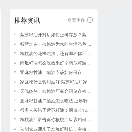
推荐资讯

查看更多
紫苏籽油开封后如何正确存放？紫苏籽油厂家
智慧之选：核桃油为您的生活添色 核桃油厂家这样介绍它！
核桃油的花样吃法，还有哪种你不了解？核桃油这样给你介绍
南瓜籽油怎么吃效果好？南瓜籽油厂家
亚麻籽甘油二酯油应该如何保存
家庭吃什么食用油好 紫苏籽油厂家
天气炎热！核桃油厂家介绍储存核桃油的方法！
亚麻籽甘油二酯油怎么吃法 亚麻籽油厂家
很多人买错了紫苏籽油：烟点才160℃，直接爆炒等于白瞎了里面60%的α-亚麻酸 紫苏籽油厂家
核桃油厂家告诉你核桃油应该如何保存
功能农业迎来了发展好时机，看核桃油等小品种油如何顺势而起