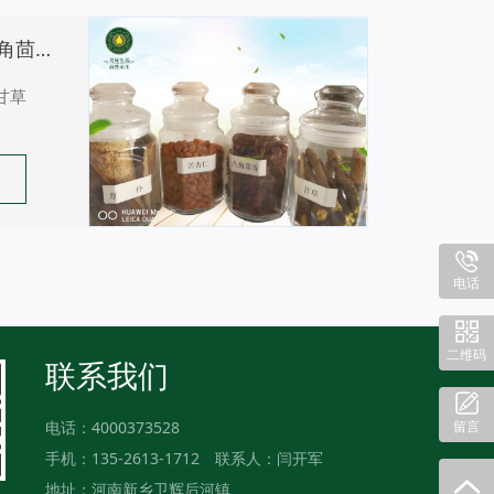
厚朴、苦杏仁、八角茴香、甘草
甘草
电话
二维码
联系我们
留言
电话：4000373528
手机：135-2613-1712
联系人：闫开军
地址：河南新乡卫辉后河镇