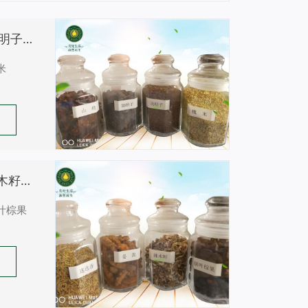
山楂、加纳子、决明子、槐米
米
迷迭香、姜黄、辣木籽、锯叶棕果
叶棕果