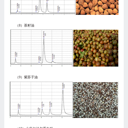
（8）茶籽油
（9）紫苏子油