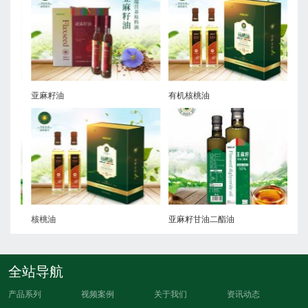
有机红花籽油
红花籽油
亚
有机亚麻籽油
火麻油
核
全站导航
产品系列
视频案例
关于我们
资讯动态