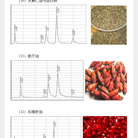
（10）火麻仁油与蛋白粉
（11）栀子油
（12）石榴籽油