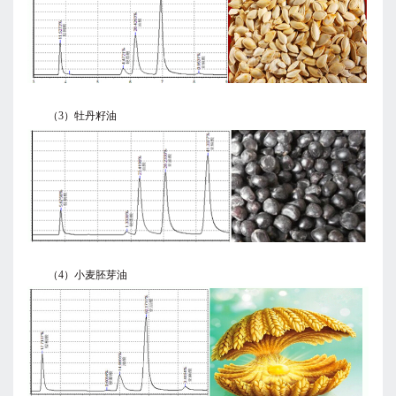
（3）牡丹籽油
（4）小麦胚芽油