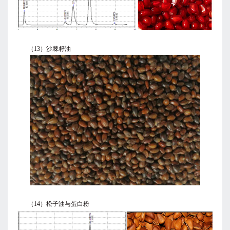
（13）沙棘籽油
（14）松子油与蛋白粉