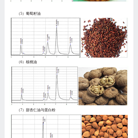
（5）葡萄籽油
（6）核桃油
（7）甜杏仁油与蛋白粉