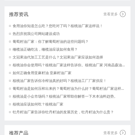
推荐资讯

查看更多
食用油你知道怎么吃？您吃对了吗？核桃油厂家这样说！
热烈庆祝我公司网站建设成功
葡萄籽油厂家：你了解葡萄籽油的这些问题吗？
橄榄油正确吃法，橄榄油应该如何食用？
文冠果油代加工工艺是什么？文冠果油厂家应该如何选择
核桃油你会使用吗？核桃油厂家这样告诉你。核桃油厂家 河南晶森油脂有限公司
如何正确食用亚麻籽油 亚麻籽油厂家
核桃油厂家告诉你冷榨油真的好吗？核桃油工厂厂家供应！
葡萄籽油是如何压榨出来的？葡萄籽油为什么好？葡萄籽油厂家这样说！
核桃油是小众市场吗？核桃油厂家帮助你解答一下木本油料趋势。
核桃油应该如何吃？核桃油厂家
牡丹籽油厂家告诉你牡丹籽油的发展历史，牡丹籽油为什么贵？
推荐产品

查看更多