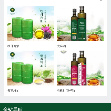
牡丹籽油
火麻油
有
紫苏籽油
有机红花籽油
核
全站导航