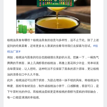
核桃油美食有哪些？核桃油美食的创意与多样性，远不止于此。除了上述
提到的经典菜肴，还有更多令人垂涎的佳肴等待我们去探索与尝试。
#核
桃油厂家#
例如，核桃油与面食的结合也能碰撞出美妙的火花。想象一下，一碗热气
腾腾的手擀面，淋上几滴醇香的核桃油，再撒上葱花和少许盐，简单却直
击味蕾深处，让人想吃。这种吃法不仅保留了面条的原汁原味，更让核桃
油的清香在口中久久不散。
此外，核桃油还可以用于烘焙，为甜点增添一抹不错的风味。将核桃油与
蜂蜜、面粉等食材混合，制作成核桃油小饼干，口感酥脆，香甜可口，是
下午茶时光的伴侣。而核桃油蛋糕更是将核桃的香醇与蛋糕的绵软融合，
每一口都是满满的幸福感。