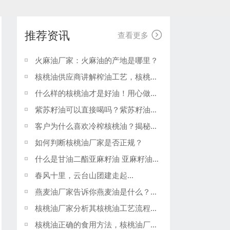
推荐资讯

查看更多
火麻油厂家：火麻油的产地是哪里？
核桃油供应商讲解榨油工艺，核桃油厂家
什么样的核桃油才是好油！用心做好油，核桃油厂家打造高品质核桃油
‍紫苏籽油可以直接喝吗？紫苏籽油厂家
客户为什么喜欢冷榨核桃油？揭秘核桃油冷榨和热榨工艺的区别 河南晶森油脂冷榨核桃油厂家
如何判断核桃油厂家是否正规？
什么是甘油二酯亚麻籽油 亚麻籽油厂家
春风十里，云台山团建走起...
燕麦油厂家告诉你燕麦油是什么？燕麦油应该如何食用。
核桃油厂家分析其核桃油工艺流程和压榨工艺！
核桃油正确的食用方法，核桃油厂家详细解答