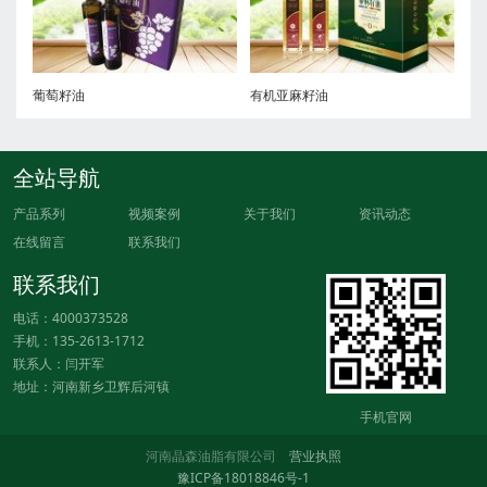
葡萄籽油
有机亚麻籽油
全站导航
产品系列
视频案例
关于我们
资讯动态
在线留言
联系我们
联系我们
电话：4000373528
手机：135-2613-1712
联系人：闫开军
地址：河南新乡卫辉后河镇
手机官网
河南晶森油脂有限公司
营业执照
豫ICP备18018846号-1