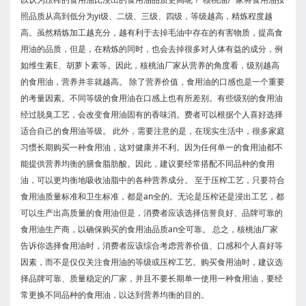
照品质从高到低分为yi级、二级、三级、四级，等级越高，精炼程度越
高。虽然精炼加工越充分，越有利于去掉毛油中存在的有害物质，提高食
用油的品质，但是，在精炼的同时，也会去掉很多对人体有益的成分，例
如维生素E、胡萝卜素等。因此，核桃油厂家从营养的角度看，级别越高
的食用油，营养并非就越高。 除了营养价值，食用油的口感也是一个重要
的考量因素。不同等级的食用油在口感上也有所差别。有些级别的食用油
经过脱臭工艺，会改变食用油固有的香味消。费者可以根据个人喜好选择
适合自己的食用油等级。 此外，需要注意的是，在现实生活中，很多家庭
习惯长期购买一种食用油，这对健康并不利。因为任何单一的食用油都不
能提供营养均衡的膳食脂肪酸。因此，建议要经常搭配不同品种的食用
油，可以更均衡地吸收油脂中的各种营养成分。 至于压榨工艺，只要符合
食用油质量标准和卫生标准，都是an全的。无论是压榨还是浸出工艺，都
可以生产出高质量的食用油但是，消费者应该选择信誉良好、品牌可靠的
食用油生产商，以确保购买的食用油品质an全可靠。 总之，核桃油厂家
告诉你选择食用油时，消费者应该综合考虑营养价值、口感和个人喜好等
因素，而不是仅仅关注食用油的等级或压榨工艺。购买食用油时，建议选
择品牌可靠、质量稳定的厂家，并且不要长期单一使用一种食用油，要经
常更换不同品种的食用油，以达到营养均衡的目的。