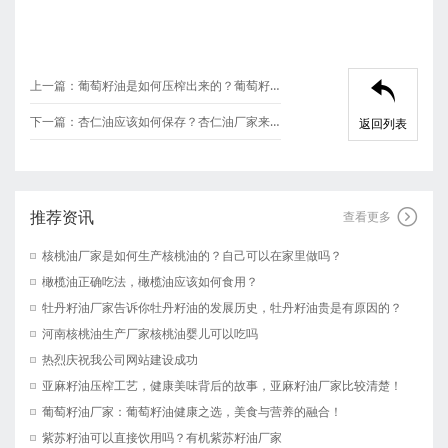
上一篇：
葡萄籽油是如何压榨出来的？葡萄籽油为什么好？葡萄籽油厂家这样说！

下一篇：
杏仁油应该如何保存？杏仁油厂家来告诉你。
返回列表
推荐资讯

查看更多
核桃油厂家是如何生产核桃油的？自己可以在家里做吗？
橄榄油正确吃法，橄榄油应该如何食用？
牡丹籽油厂家告诉你牡丹籽油的发展历史，牡丹籽油贵是有原因的？
河南核桃油生产厂家核桃油婴儿可以吃吗
热烈庆祝我公司网站建设成功
亚麻籽油压榨工艺，健康美味背后的故事，亚麻籽油厂家比较清楚！
葡萄籽油厂家：葡萄籽油健康之选，美食与营养的融合！
紫苏籽油可以直接饮用吗？有机紫苏籽油厂家