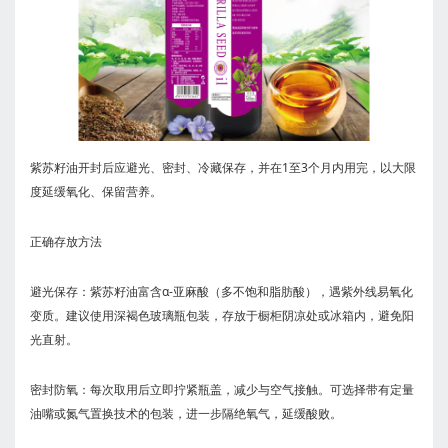
‌紫苏籽油开封后应避光、密封、冷藏保存，并在1至3个月内用完‌，以大限
度延缓氧化、保留营养。
正确存放方法
‌避光保存‌：紫苏籽油富含α-亚麻酸（多不饱和脂肪酸），遇紫外线易氧化
变质。建议使用‌深褐色玻璃瓶‌包装，存放于橱柜阴凉处或冰箱内，避免阳
光直射。
‌密封防氧‌：每次取用后立即拧紧瓶盖，减少与空气接触。可选择带有‌定量
油嘴‌或‌氮气置换技术‌的包装，进一步隔绝氧气，延缓酸败。