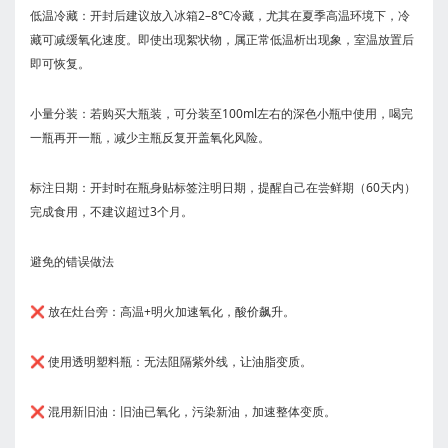
‌低温冷藏‌：开封后建议放入冰箱‌2–8℃冷藏‌，尤其在夏季高温环境下，冷
藏可减缓氧化速度。即使出现絮状物，属正常低温析出现象，室温放置后
即可恢复。
‌小量分装‌：若购买大瓶装，可分装至‌100ml左右的深色小瓶‌中使用，喝完
一瓶再开一瓶，减少主瓶反复开盖氧化风险。
‌标注日期‌：开封时在瓶身贴标签注明日期，提醒自己在‌尝鲜期（60天内）‌
完成食用，不建议超过3个月。
避免的错误做法
❌ 放在灶台旁：高温+明火加速氧化，酸价飙升。
❌ 使用透明塑料瓶：无法阻隔紫外线，让油脂变质。
❌ 混用新旧油：旧油已氧化，污染新油，加速整体变质。