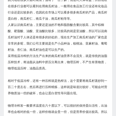
在很多行业都可以看到在用南瓜籽油，一般用在食品加工行业还有化妆品
行业还是比较多的，也因此在市场上可以看多很多南瓜籽的产品，南瓜籽
蛋白粉，南瓜籽仁，南瓜子油，南瓜籽粕等等。
人家认识南瓜籽油，主要还是油的不饱和脂肪酸含量比较高，其中棕榈
酸、硬脂酸、油酸、亚油酸比较多，比较高的就是亚油酸，所以可以说南
瓜籽油对于人体还是有很多的好处的，现在生产加工南瓜籽油的厂家也是
非常的多呢，我们公司主要就是生产小品种油，核桃油、亚麻籽油、葡萄
籽油、杏仁油、南瓜籽油也是可以生产的。
采用低温冷榨的方法生产出来的南瓜籽油营养不会流失，就是传统的油脂
压榨技术，将油脂从油料中挤压分离出来，物理压榨，不产生有害物质，
物理低温压榨，油脂品质高。
相对于低温冷榨，还有一种压榨就是热榨法，这个需要将南瓜籽蒸炒到一
百二十度左右，然后再进行压榨精炼，这样就是味道比较好，可能会对营
养物质油一些的破坏，也会让蛋白变性等问题出现。
物理冷榨发一般要求温度在六十度以下，可以很好的保持蛋白活性，出油
率也会相对的低一些，这样价格就会贵一些，但是营养价值比较高。所以