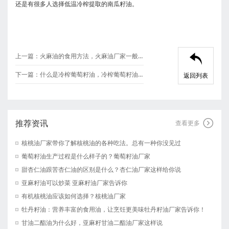
还是有很多人选择低温冷榨提取的南瓜籽油。
上一篇：
火麻油的食用方法，火麻油厂家一般如何讲解

下一篇：
什么是冷榨葡萄籽油，冷榨葡萄籽油原理是什么？葡萄籽油厂家解释 河南晶森油脂有限公司
返回列表
推荐资讯

查看更多
核桃油厂家带你了解核桃油的各种吃法。总有一种你没见过
葡萄籽油生产过程是什么样子的？葡萄籽油厂家
甜杏仁油跟苦杏仁油的区别是什么？杏仁油厂家这样给你说
亚麻籽油可以炒菜 亚麻籽油厂家告诉你
有机核桃油应该如何选择？核桃油厂家
牡丹籽油：营养丰富的食用油，让烹饪更美味牡丹籽油厂家告诉你！
甘油二酯油为什么好，亚麻籽甘油二酯油厂家这样说