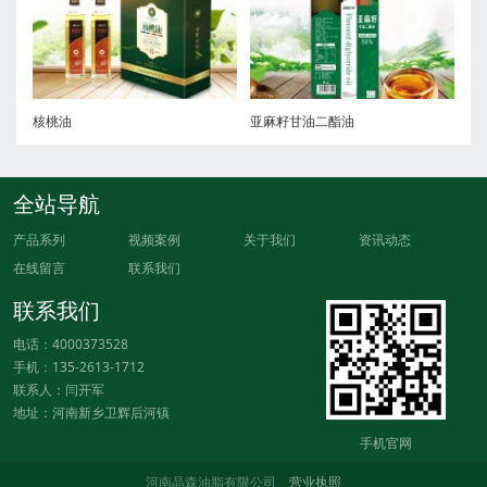
核桃油
亚麻籽甘油二酯油
全站导航
产品系列
视频案例
关于我们
资讯动态
在线留言
联系我们
联系我们
电话：4000373528
手机：135-2613-1712
联系人：闫开军
地址：河南新乡卫辉后河镇
手机官网
河南晶森油脂有限公司
营业执照