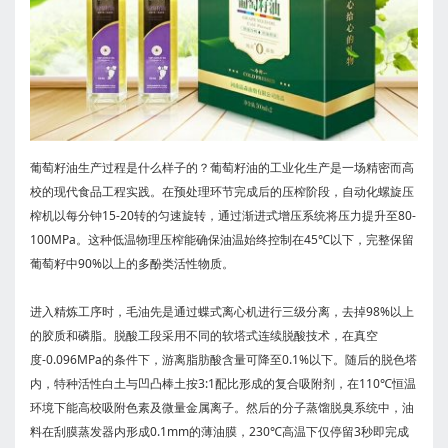
葡萄籽油生产过程是什么样子的？葡萄籽油的工业化生产是一场精密而高
校的现代食品工程实践。在预处理环节完成后的压榨阶段，自动化螺旋压
榨机以每分钟15-20转的匀速旋转，通过渐进式增压系统将压力提升至80-
100MPa。这种低温物理压榨能确保油温始终控制在45℃以下，完整保留
葡萄籽中90%以上的多酚类活性物质。
进入精炼工序时，毛油先是通过蝶式离心机进行三级分离，去掉98%以上
的胶质和磷脂。脱酸工段采用不同的软塔式连续脱酸技术，在真空
度-0.096MPa的条件下，游离脂肪酸含量可降至0.1%以下。随后的脱色塔
内，特种活性白土与凹凸棒土按3:1配比形成的复合吸附剂，在110℃恒温
环境下能高校吸附色素及微量金属离子。然后的分子蒸馏脱臭系统中，油
料在刮膜蒸发器内形成0.1mm的薄油膜，230℃高温下仅停留3秒即完成